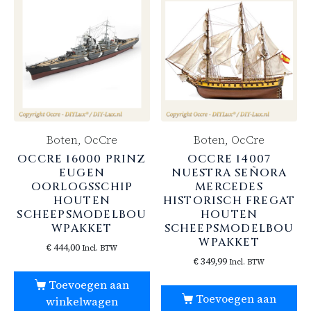
Boten, OcCre
Boten, OcCre
OCCRE 16000 PRINZ
OCCRE 14007
EUGEN
NUESTRA SEÑORA
OORLOGSSCHIP
MERCEDES
HOUTEN
HISTORISCH FREGAT
SCHEEPSMODELBOU
HOUTEN
WPAKKET
SCHEEPSMODELBOU
WPAKKET
€
444,00
Incl. BTW
€
349,99
Incl. BTW
Toevoegen aan
Toevoegen aan
winkelwagen