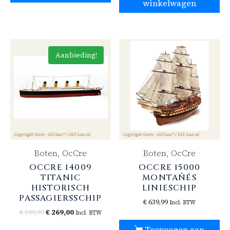
winkelwagen
Aanbieding!
Boten, OcCre
Boten, OcCre
OCCRE 14009
OCCRE 15000
TITANIC
MONTAÑÉS
HISTORISCH
LINIESCHIP
PASSAGIERSSCHIP
€
639,99
Incl. BTW
€
299,99
€
269,00
Incl. BTW
Toevoegen aan