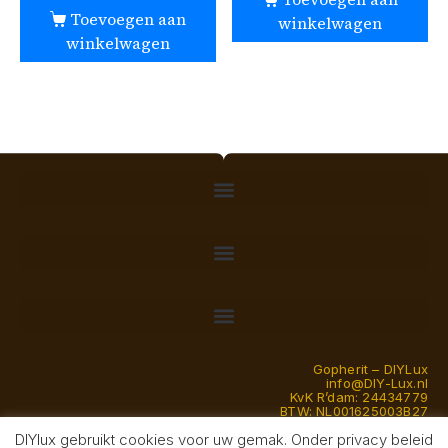
Toevoegen aan
winkelwagen
winkelwagen
Gopherit – DIYLux
info@DIY-Lux.nl
KvK R’dam: 24434779
BTW: NL001625003B27
DIYlux gebruikt cookies voor uw gemak. Onder privacy beleid