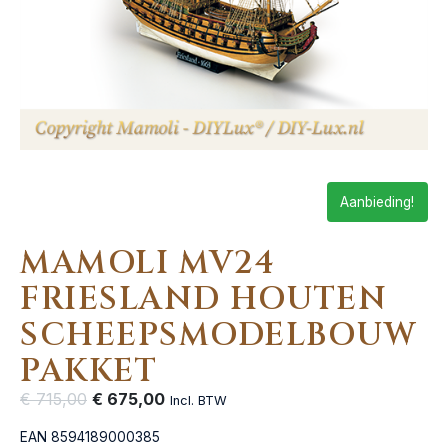
Aanbieding!
MAMOLI MV24
FRIESLAND HOUTEN
SCHEEPSMODELBOUW
PAKKET
€
715,00
€
675,00
Incl. BTW
EAN
8594189000385