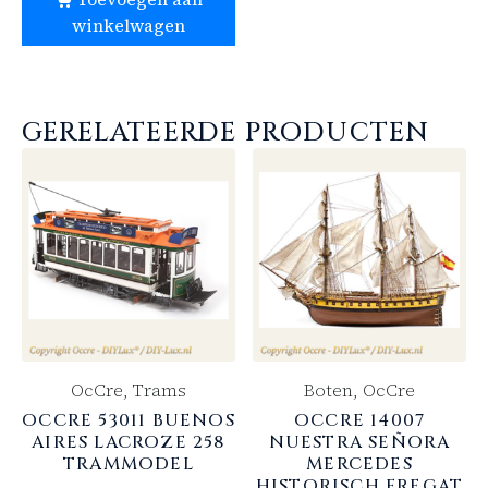
winkelwagen
GERELATEERDE PRODUCTEN
OcCre, Trams
Boten, OcCre
OCCRE 53011 BUENOS
OCCRE 14007
AIRES LACROZE 258
NUESTRA SEÑORA
TRAMMODEL
MERCEDES
HISTORISCH FREGAT