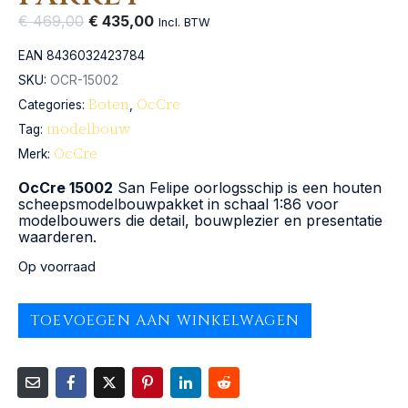
€
469,00
€
435,00
Incl. BTW
EAN
8436032423784
SKU:
OCR-15002
Boten
OcCre
Categories:
,
modelbouw
Tag:
OcCre
Merk:
OcCre 15002
San Felipe oorlogsschip is een houten
scheepsmodelbouwpakket in schaal 1:86 voor
modelbouwers die detail, bouwplezier en presentatie
waarderen.
Op voorraad
TOEVOEGEN AAN WINKELWAGEN