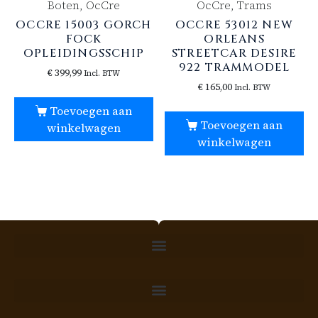
Boten, OcCre
OcCre, Trams
OCCRE 15003 GORCH
OCCRE 53012 NEW
FOCK
ORLEANS
OPLEIDINGSSCHIP
STREETCAR DESIRE
922 TRAMMODEL
€
399,99
Incl. BTW
€
165,00
Incl. BTW
Toevoegen aan
Toevoegen aan
winkelwagen
winkelwagen