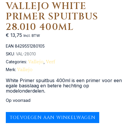
VALLEJO WHITE
PRIMER SPUITBUS
28.010 400ML
€
13,75
Incl. BTW
EAN
8429551280105
SKU:
VAL-28010
Vallejo
Verf
Categories:
,
Vallejo
Merk:
White Primer spuitbus 400ml is een primer voor een
egale basislaag en betere hechting op
modelonderdelen.
Op voorraad
TOEVOEGEN AAN WINKELWAGEN