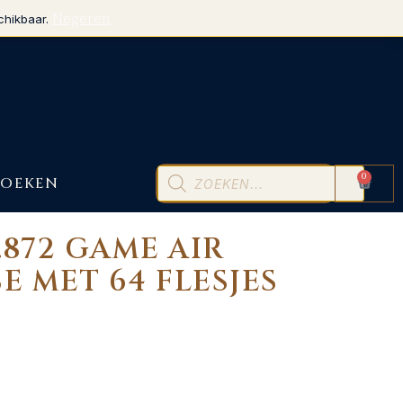
Negeren
chikbaar.
0
BOEKEN
.872 GAME AIR
E MET 64 FLESJES