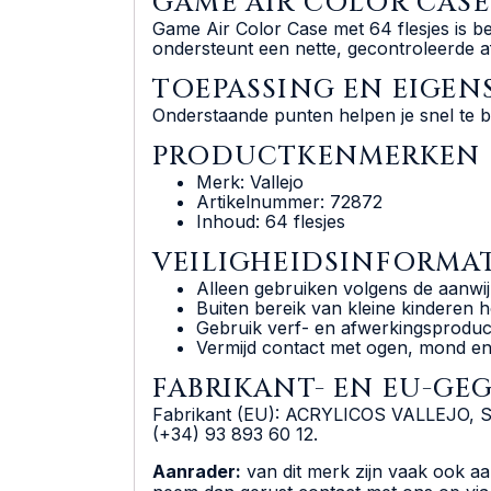
GAME AIR COLOR CASE 
Game Air Color Case met 64 flesjes is b
ondersteunt een nette, gecontroleerde 
TOEPASSING EN EIGE
Onderstaande punten helpen je snel te b
PRODUCTKENMERKEN
Merk: Vallejo
Artikelnummer: 72872
Inhoud: 64 flesjes
VEILIGHEIDSINFORMAT
Alleen gebruiken volgens de aanwij
Buiten bereik van kleine kinderen 
Gebruik verf- en afwerkingsproduct
Vermijd contact met ogen, mond en
FABRIKANT- EN EU-GE
Fabrikant (EU): ACRYLICOS VALLEJO, S.L.U
(+34) 93 893 60 12.
Aanrader:
van dit merk zijn vaak ook aan