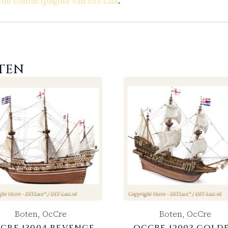
de contactpagina van DIY-Lux
a
.
TEN
Boten, OcCre
Boten, OcCre