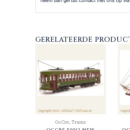
neem dan gerust contact met ons op vi
GERELATEERDE PRODUC
OcCre, Trams