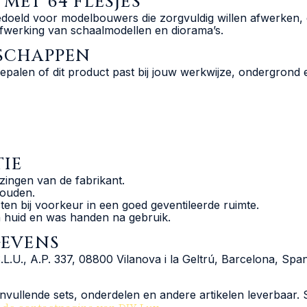
MET 64 FLESJES
edoeld voor modelbouwers die zorgvuldig willen afwerken, 
afwerking van schaalmodellen en diorama’s.
NSCHAPPEN
epalen of dit product past bij jouw werkwijze, ondergrond
IE
zingen van de fabrikant.
houden.
en bij voorkeur in een goed geventileerde ruimte.
 huid en was handen na gebruik.
GEVENS
., A.P. 337, 08800 Vilanova i la Geltrú, Barcelona, Spanje
vullende sets, onderdelen en andere artikelen leverbaar. St