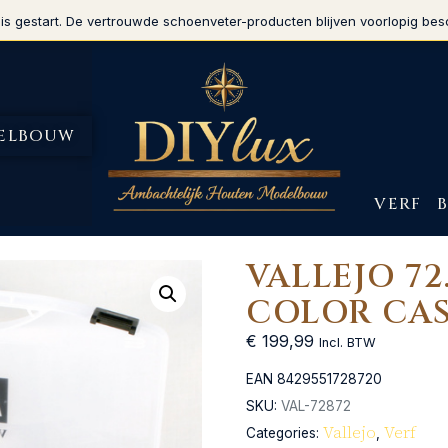
is gestart. De vertrouwde schoenveter-producten blijven voorlopig bes
ELBOUW
VERF
VALLEJO 72
COLOR CAS
€
199,99
Incl. BTW
EAN
8429551728720
SKU:
VAL-72872
Vallejo
Verf
Categories:
,