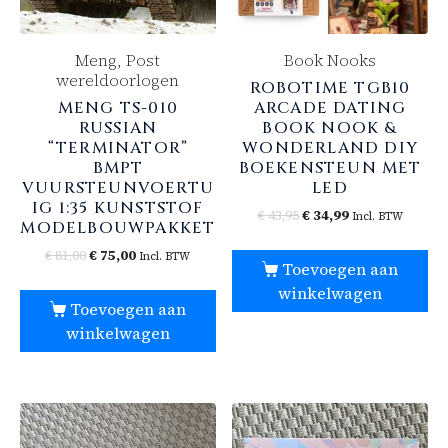
Meng, Post
Book Nooks
wereldoorlogen
ROBOTIME TGB10
MENG TS-010
ARCADE DATING
RUSSIAN
BOOK NOOK &
“TERMINATOR”
WONDERLAND DIY
BMPT
BOEKENSTEUN MET
VUURSTEUNVOERTU
LED
IG 1:35 KUNSTSTOF
€
43,95
€
34,99
Incl. BTW
MODELBOUWPAKKET
€
81,00
€
75,00
Incl. BTW
Toevoegen aan
winkelwagen
Toevoegen aan
winkelwagen