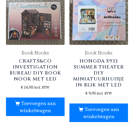
Book Nooks
Book Nooks
CRAFTS&CO
HONGDA S933
INVESTIGATION
SUMMER THEATER
BUREAU DIY BOOK
DIY
NOOK MET LED
MINIATUURHUISJE
IN BLIK MET LED
€
16,95
Incl. BTW
€
9,95
Incl. BTW
Toevoegen aan
Toevoegen aan
winkelwagen
winkelwagen