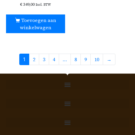
€
349,00
Incl. BTW
Toevoegen aan
winkelwagen
2
3
4
8
9
10
→
1
…