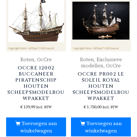
Boten, OcCre
Boten, Exclusieve
modellen, OcCre
OCCRE 12002
BUCCANEER
OCCRE PR002 LE
PIRATENSCHIP
SOLEIL ROYAL
HOUTEN
HOUTEN
SCHEEPSMODELBOU
SCHEEPSMODELBOU
WPAKKET
WPAKKET
€
139,99
€
1.750,00
Incl. BTW
Incl. BTW
Toevoegen aan
Toevoegen aan
winkelwagen
winkelwagen