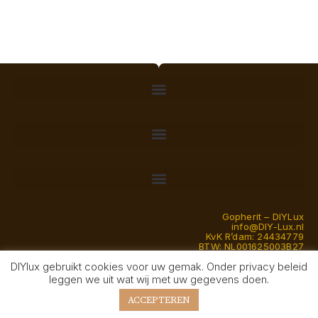
Gopherit – DIYLux
info@DIY-Lux.nl
KvK R’dam: 24434779
BTW: NL001625003B27
DIYlux gebruikt cookies voor uw gemak. Onder privacy beleid
© Gopherit 2026 — DIYlux is een handelsnaam van eenmanszaak
leggen we uit wat wij met uw gegevens doen.
Gopherit en een transitie van Schoenveters naar Modelbouw sinds
2026
ACCEPTEREN