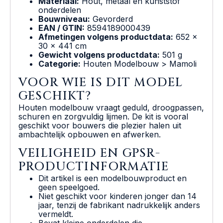
Materiaal:
Hout, metaal en kunststof
onderdelen
Bouwniveau:
Gevorderd
EAN / GTIN:
8594189000439
Afmetingen volgens productdata:
652 x
30 x 441 cm
Gewicht volgens productdata:
501 g
Categorie:
Houten Modelbouw > Mamoli
VOOR WIE IS DIT MODEL
GESCHIKT?
Houten modelbouw vraagt geduld, droogpassen,
schuren en zorgvuldig lijmen. De kit is vooral
geschikt voor bouwers die plezier halen uit
ambachtelijk opbouwen en afwerken.
VEILIGHEID EN GPSR-
PRODUCTINFORMATIE
Dit artikel is een modelbouwproduct en
geen speelgoed.
Niet geschikt voor kinderen jonger dan 14
jaar, tenzij de fabrikant nadrukkelijk anders
vermeldt.
Bevat kleine onderdelen die