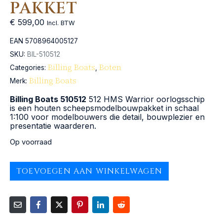
PAKKET
€
599,00
Incl. BTW
EAN
5708964005127
SKU:
BIL-510512
Billing Boats
Boten
Categories:
,
Billing Boats
Merk:
Billing Boats 510512
512 HMS Warrior oorlogsschip
is een houten scheepsmodelbouwpakket in schaal
1:100 voor modelbouwers die detail, bouwplezier en
presentatie waarderen.
Op voorraad
TOEVOEGEN AAN WINKELWAGEN