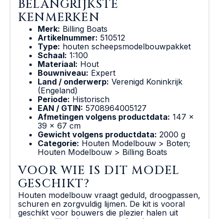
BELANGRIJKSTE
KENMERKEN
Merk:
Billing Boats
Artikelnummer:
510512
Type:
houten scheepsmodelbouwpakket
Schaal:
1:100
Materiaal:
Hout
Bouwniveau:
Expert
Land / onderwerp:
Verenigd Koninkrijk
(Engeland)
Periode:
Historisch
EAN / GTIN:
5708964005127
Afmetingen volgens productdata:
147 x
39 x 67 cm
Gewicht volgens productdata:
2000 g
Categorie:
Houten Modelbouw > Boten;
Houten Modelbouw > Billing Boats
VOOR WIE IS DIT MODEL
GESCHIKT?
Houten modelbouw vraagt geduld, droogpassen,
schuren en zorgvuldig lijmen. De kit is vooral
geschikt voor bouwers die plezier halen uit