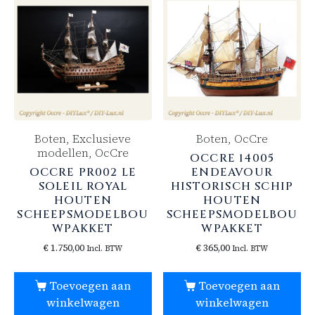
Boten, Exclusieve
Boten, OcCre
modellen, OcCre
OCCRE 14005
OCCRE PR002 LE
ENDEAVOUR
SOLEIL ROYAL
HISTORISCH SCHIP
HOUTEN
HOUTEN
SCHEEPSMODELBOU
SCHEEPSMODELBOU
WPAKKET
WPAKKET
€
1.750,00
€
365,00
Incl. BTW
Incl. BTW
Toevoegen aan
Toevoegen aan
winkelwagen
winkelwagen