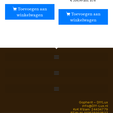
€
209,99
Incl. BTW
Toevoegen aan
Toevoegen aan
winkelwagen
winkelwagen
Gopherit – DIYLux
info@DIY-Lux.nl
KvK R’dam: 24434779
BTW: NL001625003B27