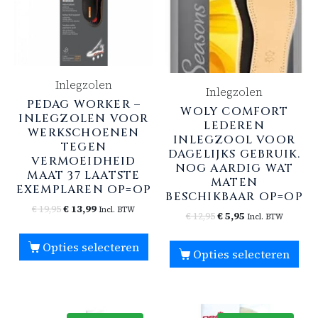
Inlegzolen
Inlegzolen
PEDAG WORKER –
WOLY COMFORT
INLEGZOLEN VOOR
LEDEREN
WERKSCHOENEN
INLEGZOOL VOOR
TEGEN
DAGELIJKS GEBRUIK.
VERMOEIDHEID
NOG AARDIG WAT
MAAT 37 LAATSTE
MATEN
EXEMPLAREN OP=OP
BESCHIKBAAR OP=OP
€
19,95
€
13,99
Incl. BTW
€
12,95
€
5,95
Incl. BTW
Opties selecteren
Opties selecteren