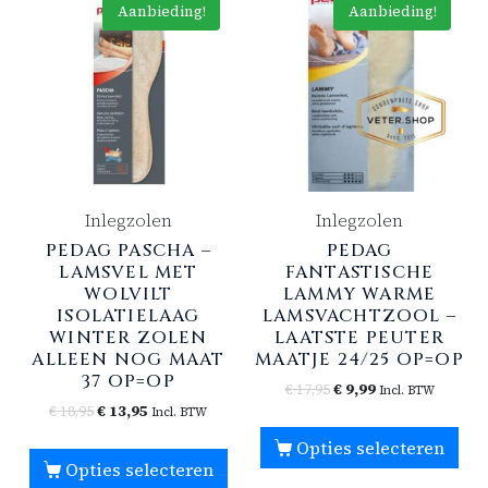
Aanbieding!
Aanbieding!
Inlegzolen
Inlegzolen
PEDAG PASCHA –
PEDAG
LAMSVEL MET
FANTASTISCHE
WOLVILT
LAMMY WARME
ISOLATIELAAG
LAMSVACHTZOOL –
WINTER ZOLEN
LAATSTE PEUTER
ALLEEN NOG MAAT
MAATJE 24/25 OP=OP
37 OP=OP
€
17,95
€
9,99
Incl. BTW
€
18,95
€
13,95
Incl. BTW
Opties selecteren
Opties selecteren