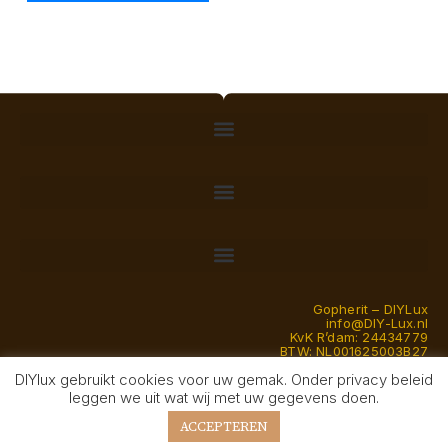
Gopherit – DIYLux
info@DIY-Lux.nl
KvK R’dam: 24434779
BTW: NL001625003B27
DIYlux gebruikt cookies voor uw gemak. Onder privacy beleid
© Gopherit 2026 — DIYlux is een handelsnaam van eenmanszaak
leggen we uit wat wij met uw gegevens doen.
Gopherit en een transitie van Schoenveters naar Modelbouw sinds
2026
ACCEPTEREN