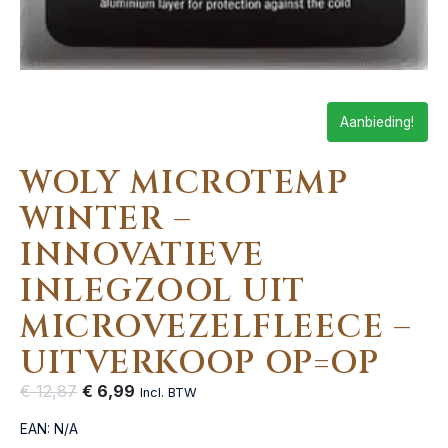
Aanbieding!
WOLY MICROTEMP
WINTER –
INNOVATIEVE
INLEGZOOL UIT
MICROVEZELFLEECE –
UITVERKOOP OP=OP
€
12,87
€
6,99
Incl. BTW
EAN:
N/A