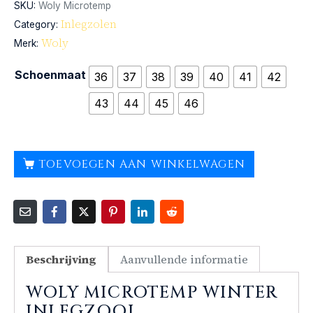
SKU:
Woly Microtemp
Inlegzolen
Category:
Woly
Merk:
Schoenmaat
36
37
38
39
40
41
42
43
44
45
46
TOEVOEGEN AAN WINKELWAGEN
Beschrijving
Aanvullende informatie
WOLY MICROTEMP WINTER
INLEGZOOL