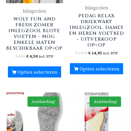
Inlegzolen
Inlegzolen
PEDAG RELAX
WOLY FUN AND
DRIEKWART
FRESH ZOMER
INLEGZOOL, DAMES
INLEGZOOL BLOTE
EN HEREN VOETBED
VOETEN – NOG
– UITVERKOOP
ENKELE MATEN
OP=OP
BESCHIKBAAR OP=OP
€
19,95
€
14,95
Incl. BTW
€
6,50
€
4,50
Incl. BTW
Opties selecteren
Opties selecteren
Aanbieding!
Aanbieding!