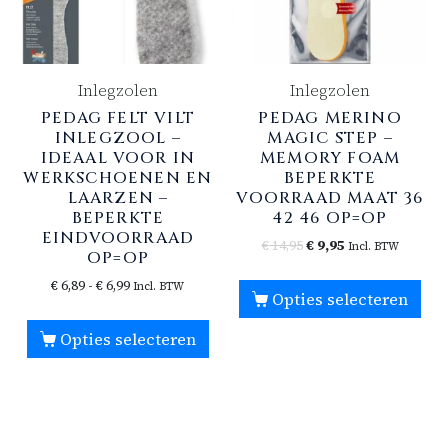
Inlegzolen
Inlegzolen
PEDAG FELT VILT
PEDAG MERINO
INLEGZOOL –
MAGIC STEP –
IDEAAL VOOR IN
MEMORY FOAM
WERKSCHOENEN EN
BEPERKTE
LAARZEN –
VOORRAAD MAAT 36
BEPERKTE
42 46 OP=OP
EINDVOORRAAD
€
14,95
€
9,95
Incl. BTW
OP=OP
€
6,89
-
€
6,99
Incl. BTW
Opties selecteren
Opties selecteren