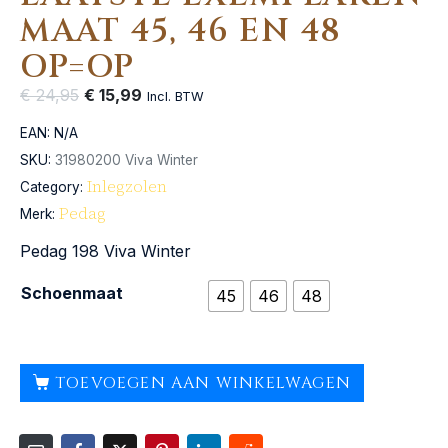
MAAT 45, 46 EN 48
OP=OP
€
24,95
€
15,99
Incl. BTW
EAN:
N/A
SKU:
31980200 Viva Winter
Inlegzolen
Category:
Pedag
Merk:
Pedag 198 Viva Winter
Schoenmaat
45
46
48
TOEVOEGEN AAN WINKELWAGEN