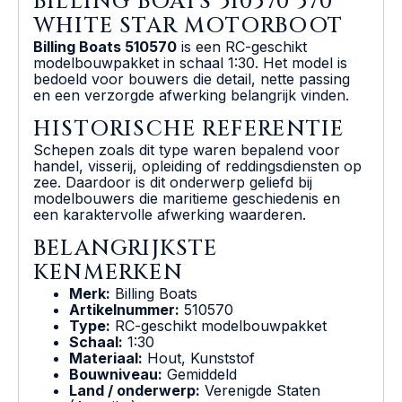
BILLING BOATS 510570 570
WHITE STAR MOTORBOOT
Billing Boats 510570
is een RC-geschikt
modelbouwpakket in schaal 1:30. Het model is
bedoeld voor bouwers die detail, nette passing
en een verzorgde afwerking belangrijk vinden.
HISTORISCHE REFERENTIE
Schepen zoals dit type waren bepalend voor
handel, visserij, opleiding of reddingsdiensten op
zee. Daardoor is dit onderwerp geliefd bij
modelbouwers die maritieme geschiedenis en
een karaktervolle afwerking waarderen.
BELANGRIJKSTE
KENMERKEN
Merk:
Billing Boats
Artikelnummer:
510570
Type:
RC-geschikt modelbouwpakket
Schaal:
1:30
Materiaal:
Hout, Kunststof
Bouwniveau:
Gemiddeld
Land / onderwerp:
Verenigde Staten