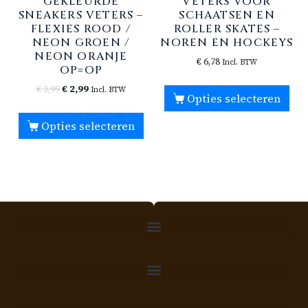
GEKLEURDE
VETERS VOOR
SNEAKERS VETERS –
SCHAATSEN EN
FLEXIES ROOD /
ROLLER SKATES –
NEON GROEN /
NOREN EN HOCKEYS
NEON ORANJE
€
6,78
Incl. BTW
OP=OP
€
3,99
€
2,99
Incl. BTW
Opties selecteren
Opties selecteren