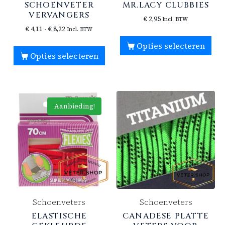
SCHOENVETER
MR.LACY CLUBBIES
VERVANGERS
€
2,95
Incl. BTW
€
4,11
-
€
8,22
Incl. BTW
Opties selecteren
Opties selecteren
Aanbieding!
Schoenveters
Schoenveters
ELASTISCHE
CANADESE PLATTE