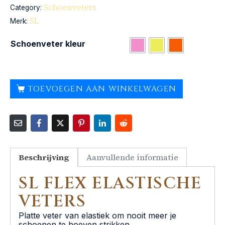
Schoenveters
Category:
SL
Merk:
Schoenveter kleur
TOEVOEGEN AAN WINKELWAGEN
Beschrijving
Aanvullende informatie
SL FLEX ELASTISCHE
VETERS
Platte veter van elastiek om nooit meer je
schoenen te hoeven strikken