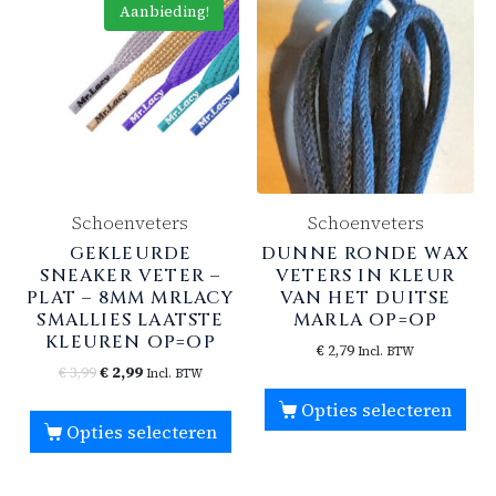
Aanbieding!
Schoenveters
Schoenveters
GEKLEURDE
DUNNE RONDE WAX
SNEAKER VETER –
VETERS IN KLEUR
PLAT – 8MM MRLACY
VAN HET DUITSE
SMALLIES LAATSTE
MARLA OP=OP
KLEUREN OP=OP
€
2,79
Incl. BTW
€
3,99
€
2,99
Incl. BTW
Opties selecteren
Opties selecteren