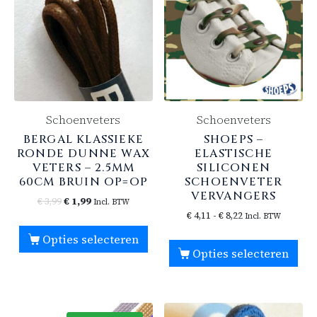
Schoenveters
Schoenveters
BERGAL KLASSIEKE
SHOEPS –
RONDE DUNNE WAX
ELASTISCHE
VETERS – 2.5MM
SILICONEN
60CM BRUIN OP=OP
SCHOENVETER
VERVANGERS
€
3,99
€
1,99
Incl. BTW
€
4,11
-
€
8,22
Incl. BTW
Opties selecteren
Opties selecteren