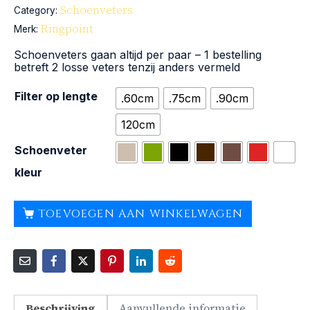
Schoenveters
Category:
Ringpoint
Merk:
Schoenveters gaan altijd per paar – 1 bestelling
betreft 2 losse veters tenzij anders vermeld
Filter op lengte
.60cm
.75cm
.90cm
120cm
Schoenveter
kleur
TOEVOEGEN AAN WINKELWAGEN
Beschrijving
Aanvullende informatie