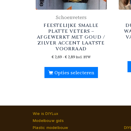
Schoenveters
FEESTELIJKE SMALLE
D
PLATTE VETERS –
WA
AFGEWERKT MET GOUD /
V
ZILVER ACCENT LAATSTE
VOORRAAD
€
2,69
-
€
2,89
Incl. BTW
Opties selecteren
Wie is DIYLux
Modelbouw gids
Plastic modelbouw
DIY