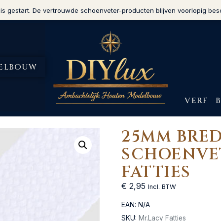
is gestart. De vertrouwde schoenveter-producten blijven voorlopig bes
ELBOUW
VERF
25MM BRED
SCHOENVE
FATTIES
€
2,95
Incl. BTW
EAN:
N/A
SKU:
Mr.Lacy Fatties