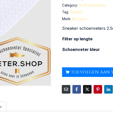
Schoenveters
Category:
Fatties
Tag:
Mr.Lacy
Merk:
Sneaker schoenveters 2.5
Filter op lengte
Schoenveter kleur
TOEVOEGEN AAN 
e