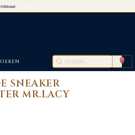
Negeren
chikbaar.
0
BOEKEN
E SNEAKER
TER MR.LACY