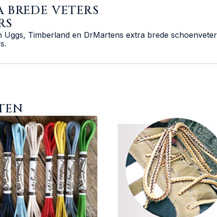
A BREDE VETERS
RS
n Uggs, Timberland en DrMartens extra brede schoenveters
s.
TEN