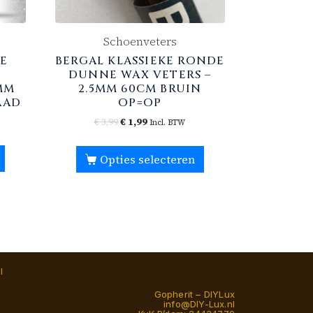
Schoenveters
E
BERGAL KLASSIEKE RONDE
DUNNE WAX VETERS –
MM
2.5MM 60CM BRUIN
AAD
OP=OP
€
3,99
€
1,99
Incl. BTW
Opties selecteren
l
Gopherit – DIYLux
info@DIY-Lux.nl