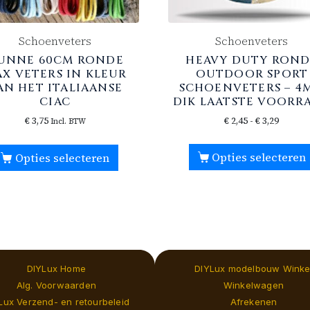
Schoenveters
Schoenveters
UNNE 60CM RONDE
HEAVY DUTY ROND
X VETERS IN KLEUR
OUTDOOR SPORT
AN HET ITALIAANSE
SCHOENVETERS – 4
CIAC
DIK LAATSTE VOORR
€
3,75
€
2,45
-
€
3,29
Incl. BTW
Opties selecteren
Opties selecteren
DIYLux Home
DIYLux modelbouw Winke
Alg. Voorwaarden
Winkelwagen
Lux Verzend- en retourbeleid
Afrekenen