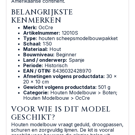
Amerikaanse continent.
BELANGRIJKSTE
KENMERKEN
Merk:
OcCre
Artikelnummer:
12010S
Type:
houten scheepsmodelbouwpakket
Schaal:
1:50
Materiaal:
Hout
Bouwniveau:
Beginner
Land / onderwerp:
Spanje
Periode:
Historisch
EAN / GTIN:
8436032428970
Afmetingen volgens productdata:
30 x
20 x 10 cm
Gewicht volgens productdata:
501 g
Categorie:
Houten Modelbouw > Boten;
Houten Modelbouw > OcCre
VOOR WIE IS DIT MODEL
GESCHIKT?
Houten modelbouw vraagt geduld, droogpassen,
schuren en zorgvuldig lijmen. De kit is vooral