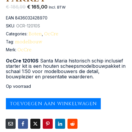
€
186,99
€
165,00
Incl. BTW
EAN
8436032428970
SKU:
OCR-12010S
Boten
OcCre
Categories:
,
modelbouw
Tag:
OcCre
Merk:
OcCre 12010S
Santa Maria historisch schip inclusief
starter kit is een houten scheepsmodelbouwpakket in
schaal 1:50 voor modelbouwers die detail,
bouwplezier en presentatie waarderen.
Op voorraad
TOEVOEGEN AAN WINKELWAGEN