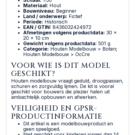
Materiaal:
Hout
Bouwniveau:
Beginner
Land / onderwerp:
Fictief
Periode:
Historisch
EAN / GTIN:
8436032424972
Afmetingen volgens productdata:
30 x
20 x 10 cm
Gewicht volgens productdata:
501 g
Categorie:
Houten Modelbouw > Boten;
Houten Modelbouw > OcCre
VOOR WIE IS DIT MODEL
GESCHIKT?
Houten modelbouw vraagt geduld, droogpassen,
schuren en zorgvuldig lijmen. De kit is vooral
geschikt voor bouwers die plezier halen uit
ambachtelijk opbouwen en afwerken.
VEILIGHEID EN GPSR-
PRODUCTINFORMATIE
Dit artikel is een modelbouwproduct en
geen speelgoed.
Niet geschikt voor kinderen jonger dan 14