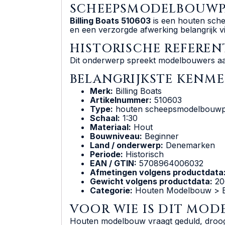
SCHEEPSMODELBOUWP
Billing Boats 510603
is een houten sche
en een verzorgde afwerking belangrijk v
HISTORISCHE REFEREN
Dit onderwerp spreekt modelbouwers aan 
BELANGRIJKSTE KENM
Merk:
Billing Boats
Artikelnummer:
510603
Type:
houten scheepsmodelbouwp
Schaal:
1:30
Materiaal:
Hout
Bouwniveau:
Beginner
Land / onderwerp:
Denemarken
Periode:
Historisch
EAN / GTIN:
5708964006032
Afmetingen volgens productdata
Gewicht volgens productdata:
20
Categorie:
Houten Modelbouw > Bo
VOOR WIE IS DIT MOD
Houten modelbouw vraagt geduld, droogpa