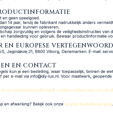
-PRODUCTINFORMATIE
t en geen speelgoed.
an 14 jaar, tenzij de fabrikant nadrukkelijk anders vermeldt
kkingsgevaar kunnen opleveren.
dschap zorgvuldig en volgens de veiligheidsinstructies van d
en handleiding voor gebruik. Bewaar productinformatie voo
UR EN EUROPESE VERTEGENWOOR
pS, Jegindøvej 21, 8800 Viborg, Denemarken. E-mail: servi
DEN EN CONTACT
s kun je een bestelling, waar toepasselijk, binnen de wett
f per e-mail via info@diy-lux.nl. Voor maatwerk, geopende 
n accessoires van dit merk – neem contact met ons op als
houten modelbouw gids
p en afwerking? Bekijk ook onze
.