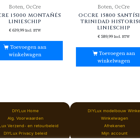
Boten, OcCre
Boten, OcCre
RE 15000 MONTAÑÉS
OCCRE 15800 SANTÍS
LINIESCHIP
TRINIDAD HISTORIS
LINIESCHIP
€
639,99
Incl. BTW
€
589,99
Incl. BTW
Toevoegen aan
Toevoegen aan
winkelwagen
winkelwagen
DIYLux Home
DIYLux modelbouw Winke
Alg. Voorwaarden
Winkelwagen
Lux Verzend- en retourbeleid
Afrekenen
DIYLux Privacy beleid
Mijn account