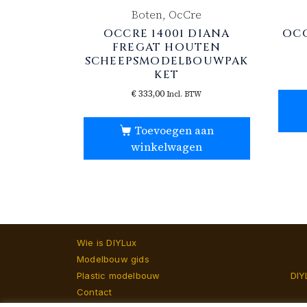
Boten, OcCre
OCCRE 14001 DIANA
OCC
FREGAT HOUTEN
SCHEEPSMODELBOUWPAK
KET
€
333,00
Incl. BTW
Toevoegen aan
winkelwagen
Wie is DIYLux
Modelbouw gids
Plastic modelbouw
DIY
Contact