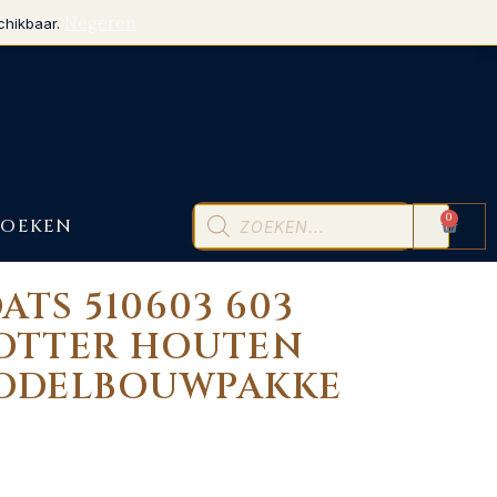
Negeren
chikbaar.
0
BOEKEN
ATS 510603 603
OTTER HOUTEN
ODELBOUWPAKKE