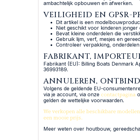
ambachtelijk opbouwen en afwerken.
VEILIGHEID EN GPSR
Dit artikel is een modelbouwproduc
Niet geschikt voor kinderen jonger d
Bevat kleine onderdelen die versti
Gebruik lijm, verf, mesjes en geree
Controleer verpakking, onderdelen 
FABRIKANT, IMPORTE
Fabrikant (EU): Billing Boats Denmark A
36993189.
ANNULEREN, ONTBIN
Volgens de geldende EU-consumentenregel
contactpagina
via je account, via onze
o
gelden de wettelijke voorwaarden.
We verkopen alle beschikbare modellen e
een mooie prijs.
Meer weten over houtbouw, gereedscha