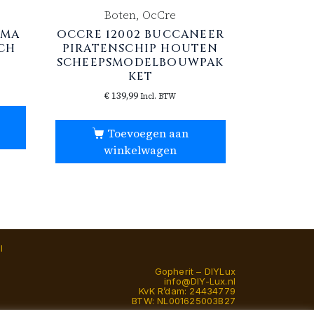
Boten, OcCre
IMA
OCCRE 12002 BUCCANEER
CH
PIRATENSCHIP HOUTEN
SCHEEPSMODELBOUWPAK
KET
€
139,99
Incl. BTW
Toevoegen aan
winkelwagen
l
Gopherit – DIYLux
info@DIY-Lux.nl
KvK R’dam: 24434779
BTW: NL001625003B27