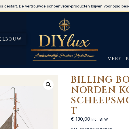
is gestart. De vertrouwde schoenveter-producten blijven voorlopig bes
ELBOUW
VERF
BILLING BO
NORDEN K
SCHEEPSM
T
€
130,00
Incl. BTW