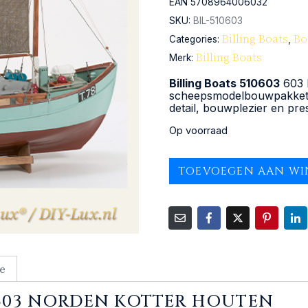
EAN
5708964006032
SKU:
BIL-510603
Billing Boats
Bo
Categories:
,
Billing Boats
Merk:
Billing Boats 510603
603 
scheepsmodelbouwpakket i
detail, bouwplezier en pre
Op voorraad
TOEVOEGEN AAN W
e
3 603 NORDEN KOTTER HOUTEN