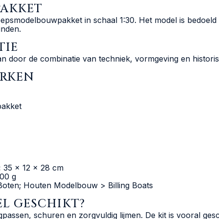
AKKET
epsmodelbouwpakket in schaal 1:30. Het model is bedoeld v
inden.
TIE
door de combinatie van techniek, vormgeving en historisch
ERKEN
akket
:
35 x 12 x 28 cm
00 g
ten; Houten Modelbouw > Billing Boats
EL GESCHIKT?
ssen, schuren en zorgvuldig lijmen. De kit is vooral gesch