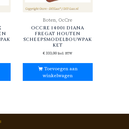
Boten, OcCre
X
OCCRE 14001 DIANA
EN
FREGAT HOUTEN
PAK
SCHEEPSMODELBOUWPAK
KET
€
333,00
Incl. BTW
Toevoegen aan
winkelwagen
l