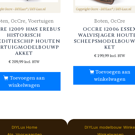
ten, OcCre, Voertuigen
Boten, OcCre
RE 12009 HMS EREBUS
OCCRE 12006 ESSE
HISTORISCH
WALVISJAGER HOUT
EDITIESCHIP HOUTEN
SCHEEPSMODELBOUW
ERTUIGMODELBOUWP
KET
AKKET
€
199,99
Incl. BTW
€
209,99
Incl. BTW
Toevoegen aan
Toevoegen aan
winkelwagen
winkelwagen
DIYLux Home
DIYLux modelbouw Winke
Alg. Voorwaarden
Winkelwagen