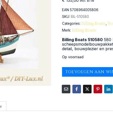
€
155,00
Incl. BTW
EAN
5708964005806
SKU:
BIL-510580
Billing Boats
Bo
Categories:
,
Billing Boats
Merk:
Billing Boats 510580
580 M
scheepsmodelbouwpakket i
detail, bouwplezier en pre
Op voorraad
TOEVOEGEN AAN W
e