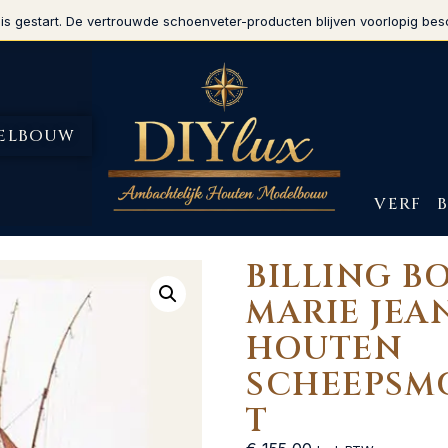
is gestart. De vertrouwde schoenveter-producten blijven voorlopig bes
ELBOUW
VERF
BILLING BO
MARIE JEA
HOUTEN
SCHEEPSM
T