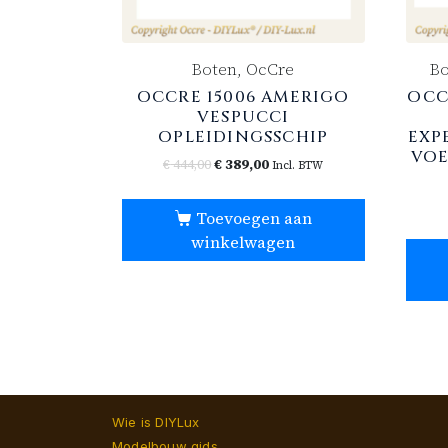
Boten, OcCre
Bo
OCCRE 15006 AMERIGO
OCC
VESPUCCI
OPLEIDINGSSCHIP
EXP
VO
€
444,00
€
389,00
Incl. BTW
Toevoegen aan
winkelwagen
Wie is DIYLux
Modelbouw gids