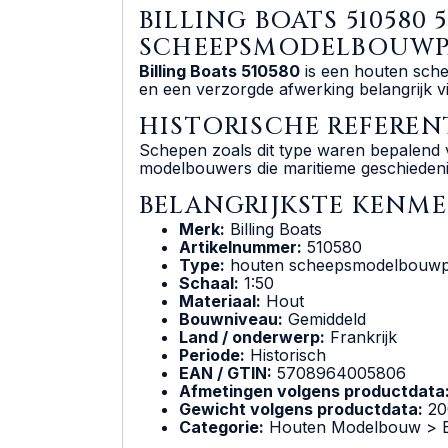
BILLING BOATS 510580
SCHEEPSMODELBOUWP
Billing Boats 510580
is een houten sche
en een verzorgde afwerking belangrijk v
HISTORISCHE REFEREN
Schepen zoals dit type waren bepalend vo
modelbouwers die maritieme geschiedeni
BELANGRIJKSTE KENM
Merk:
Billing Boats
Artikelnummer:
510580
Type:
houten scheepsmodelbouwp
Schaal:
1:50
Materiaal:
Hout
Bouwniveau:
Gemiddeld
Land / onderwerp:
Frankrijk
Periode:
Historisch
EAN / GTIN:
5708964005806
Afmetingen volgens productdata
Gewicht volgens productdata:
20
Categorie:
Houten Modelbouw > Bo