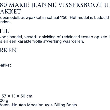
 580 MARIE JEANNE VISSERSBOOT
AKKET
epsmodelbouwpakket in schaal 1:50. Het model is bedoeld v
inden.
TIE
or handel, visserij, opleiding of reddingsdiensten op zee. D
s en een karaktervolle afwerking waarderen.
ERKEN
akket
:
57 x 13 x 50 cm
00 g
ten; Houten Modelbouw > Billing Boats