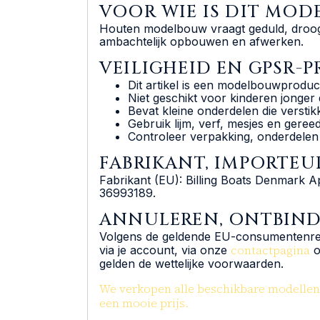
VOOR WIE IS DIT MOD
Houten modelbouw vraagt geduld, droogpa
ambachtelijk opbouwen en afwerken.
VEILIGHEID EN GPSR
Dit artikel is een modelbouwproduc
Niet geschikt voor kinderen jonger d
Bevat kleine onderdelen die versti
Gebruik lijm, verf, mesjes en geree
Controleer verpakking, onderdelen 
FABRIKANT, IMPORTE
Fabrikant (EU): Billing Boats Denmark A
36993189.
ANNULEREN, ONTBIN
Volgens de geldende EU-consumentenregel
contactpagina
via je account, via onze
o
gelden de wettelijke voorwaarden.
We verkopen alle beschikbare modellen e
een mooie prijs.