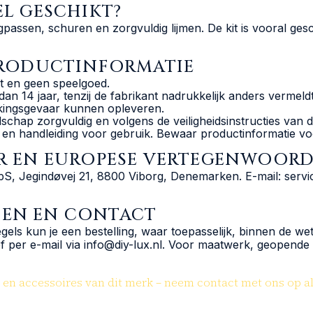
EL GESCHIKT?
ssen, schuren en zorgvuldig lijmen. De kit is vooral gesch
-PRODUCTINFORMATIE
t en geen speelgoed.
an 14 jaar, tenzij de fabrikant nadrukkelijk anders vermeldt
kkingsgevaar kunnen opleveren.
dschap zorgvuldig en volgens de veiligheidsinstructies van d
en handleiding voor gebruik. Bewaar productinformatie voo
UR EN EUROPESE VERTEGENWOOR
pS, Jegindøvej 21, 8800 Viborg, Denemarken. E-mail: servi
DEN EN CONTACT
s kun je een bestelling, waar toepasselijk, binnen de wett
f per e-mail via info@diy-lux.nl. Voor maatwerk, geopende 
n accessoires van dit merk – neem contact met ons op als