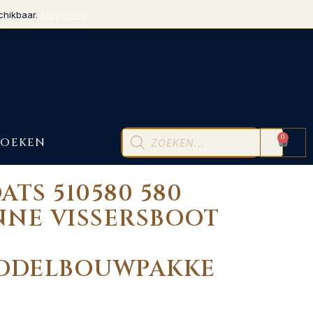
Negeren
chikbaar.
0
BOEKEN
ATS 510580 580
NNE VISSERSBOOT
ODELBOUWPAKKE