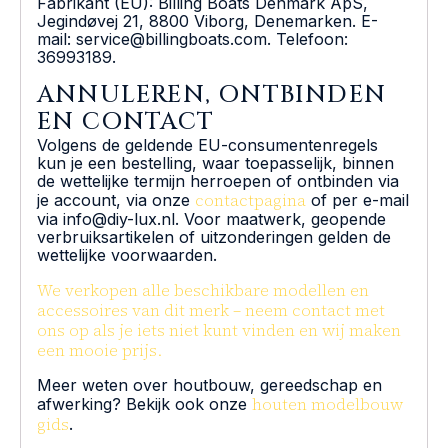
Fabrikant (EU): Billing Boats Denmark ApS,
Jegindøvej 21, 8800 Viborg, Denemarken. E-
mail: service@billingboats.com. Telefoon:
36993189.
ANNULEREN, ONTBINDEN
EN CONTACT
Volgens de geldende EU-consumentenregels
kun je een bestelling, waar toepasselijk, binnen
de wettelijke termijn herroepen of ontbinden via
contactpagina
je account, via onze
of per e-mail
via info@diy-lux.nl. Voor maatwerk, geopende
verbruiksartikelen of uitzonderingen gelden de
wettelijke voorwaarden.
We verkopen alle beschikbare modellen en
accessoires van dit merk – neem contact met
ons op als je iets niet kunt vinden en wij maken
een mooie prijs.
Meer weten over houtbouw, gereedschap en
houten modelbouw
afwerking? Bekijk ook onze
gids
.