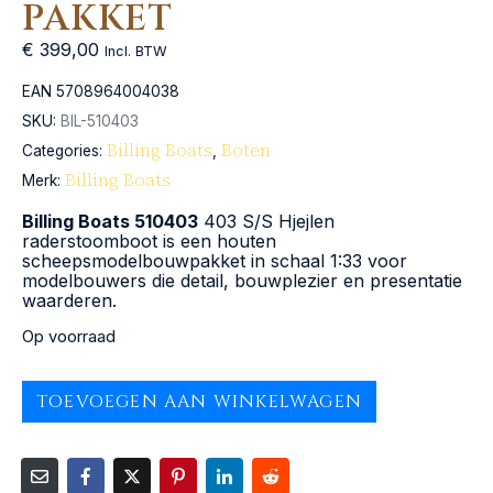
PAKKET
€
399,00
Incl. BTW
EAN
5708964004038
SKU:
BIL-510403
Billing Boats
Boten
Categories:
,
Billing Boats
Merk:
Billing Boats 510403
403 S/S Hjejlen
raderstoomboot is een houten
scheepsmodelbouwpakket in schaal 1:33 voor
modelbouwers die detail, bouwplezier en presentatie
waarderen.
Op voorraad
TOEVOEGEN AAN WINKELWAGEN