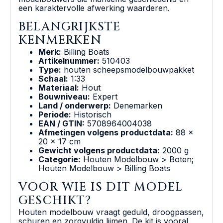
een karaktervolle afwerking waarderen.
BELANGRIJKSTE
KENMERKEN
Merk:
Billing Boats
Artikelnummer:
510403
Type:
houten scheepsmodelbouwpakket
Schaal:
1:33
Materiaal:
Hout
Bouwniveau:
Expert
Land / onderwerp:
Denemarken
Periode:
Historisch
EAN / GTIN:
5708964004038
Afmetingen volgens productdata:
88 x
20 x 17 cm
Gewicht volgens productdata:
2000 g
Categorie:
Houten Modelbouw > Boten;
Houten Modelbouw > Billing Boats
VOOR WIE IS DIT MODEL
GESCHIKT?
Houten modelbouw vraagt geduld, droogpassen,
schuren en zorgvuldig lijmen. De kit is vooral