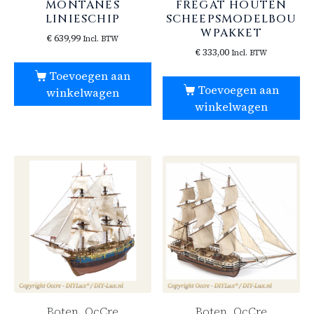
MONTAÑÉS
FREGAT HOUTEN
LINIESCHIP
SCHEEPSMODELBOU
WPAKKET
€
639,99
Incl. BTW
€
333,00
Incl. BTW
Toevoegen aan
Toevoegen aan
winkelwagen
winkelwagen
Boten, OcCre
Boten, OcCre