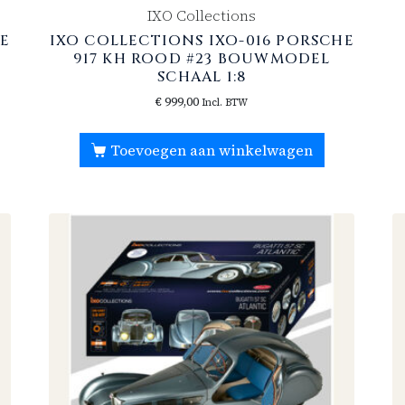
IXO Collections
HE
IXO COLLECTIONS IXO-016 PORSCHE
917 KH ROOD #23 BOUWMODEL
SCHAAL 1:8
€
999,00
Incl. BTW
Toevoegen aan winkelwagen