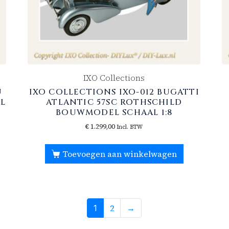
IXO Collections
U
IXO COLLECTIONS IXO-012 BUGATTI
L
ATLANTIC 57SC ROTHSCHILD
BOUWMODEL SCHAAL 1:8
€
1.299,00
Incl. BTW
Toevoegen aan winkelwagen
2
→
1