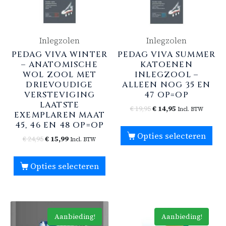
Inlegzolen
Inlegzolen
PEDAG VIVA WINTER
PEDAG VIVA SUMMER
– ANATOMISCHE
KATOENEN
WOL ZOOL MET
INLEGZOOL –
DRIEVOUDIGE
ALLEEN NOG 35 EN
VERSTEVIGING
47 OP=OP
LAATSTE
€
19,95
€
14,95
Incl. BTW
EXEMPLAREN MAAT
45, 46 EN 48 OP=OP
Opties selecteren
€
24,95
€
15,99
Incl. BTW
Opties selecteren
Aanbieding!
Aanbieding!