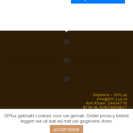
Gopherit – DIYLux
info@DIY-Lux.nl
KvK R’dam: 24434779
BTW: NL001625003B27
DIYlux gebruikt cookies voor uw gemak. Onder privacy beleid
© Gopherit 2026 — DIYlux is een handelsnaam van eenmanszaak
leggen we uit wat wij met uw gegevens doen.
Gopherit en een transitie van Schoenveters naar Modelbouw sinds
2026
ACCEPTEREN