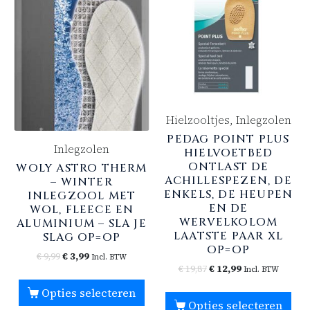
Hielzooltjes, Inlegzolen
PEDAG POINT PLUS
Inlegzolen
HIELVOETBED
ONTLAST DE
WOLY ASTRO THERM
ACHILLESPEZEN, DE
– WINTER
ENKELS, DE HEUPEN
INLEGZOOL MET
EN DE
WOL, FLEECE EN
WERVELKOLOM
ALUMINIUM – SLA JE
LAATSTE PAAR XL
SLAG OP=OP
OP=OP
€
9,99
€
3,99
Incl. BTW
€
19,87
€
12,99
Incl. BTW
Opties selecteren
Opties selecteren