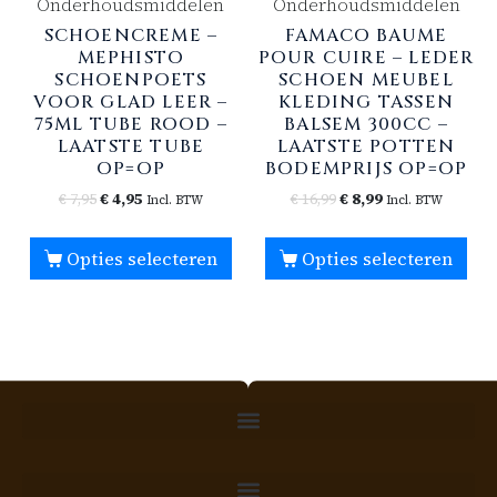
Onderhoudsmiddelen
Onderhoudsmiddelen
SCHOENCREME –
FAMACO BAUME
MEPHISTO
POUR CUIRE – LEDER
SCHOENPOETS
SCHOEN MEUBEL
VOOR GLAD LEER –
KLEDING TASSEN
75ML TUBE ROOD –
BALSEM 300CC –
LAATSTE TUBE
LAATSTE POTTEN
OP=OP
BODEMPRIJS OP=OP
€
7,95
€
4,95
€
16,99
€
8,99
Incl. BTW
Incl. BTW
Opties selecteren
Opties selecteren