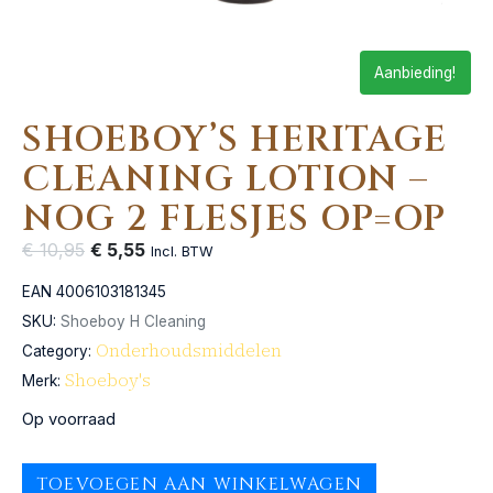
Aanbieding!
SHOEBOY’S HERITAGE
CLEANING LOTION –
NOG 2 FLESJES OP=OP
€
10,95
€
5,55
Incl. BTW
EAN
4006103181345
SKU:
Shoeboy H Cleaning
Onderhoudsmiddelen
Category:
Shoeboy's
Merk:
Op voorraad
TOEVOEGEN AAN WINKELWAGEN