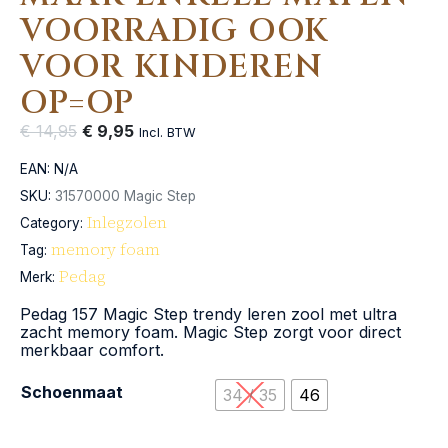
VOORRADIG OOK
VOOR KINDEREN
OP=OP
€
14,95
€
9,95
Incl. BTW
EAN:
N/A
SKU:
31570000 Magic Step
Inlegzolen
Category:
memory foam
Tag:
Pedag
Merk:
Pedag 157 Magic Step trendy leren zool met ultra
zacht memory foam. Magic Step zorgt voor direct
merkbaar comfort.
Schoenmaat
34 / 35
46