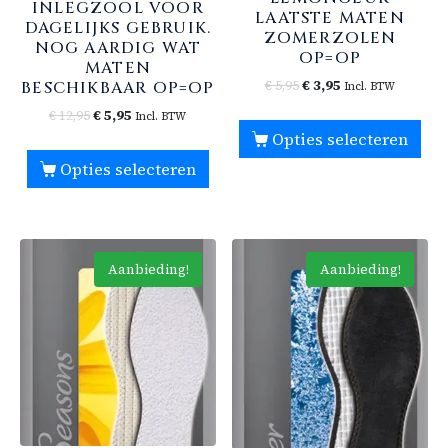
INLEGZOOL VOOR
LAATSTE MATEN
DAGELIJKS GEBRUIK.
ZOMERZOLEN
NOG AARDIG WAT
OP=OP
MATEN
€
5,95
€
3,95
BESCHIKBAAR OP=OP
Incl. BTW
€
12,95
€
5,95
Incl. BTW
Opties selecteren
Opties selecteren
Aanbieding!
Aanbieding!