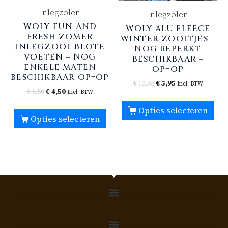
Inlegzolen
Inlegzolen
WOLY FUN AND
WOLY ALU FLEECE
FRESH ZOMER
WINTER ZOOLTJES –
INLEGZOOL BLOTE
NOG BEPERKT
VOETEN – NOG
BESCHIKBAAR –
ENKELE MATEN
OP=OP
BESCHIKBAAR OP=OP
€
12,95
€
5,95
Incl. BTW
€
6,50
€
4,50
Incl. BTW
Opties selecteren
Opties selecteren