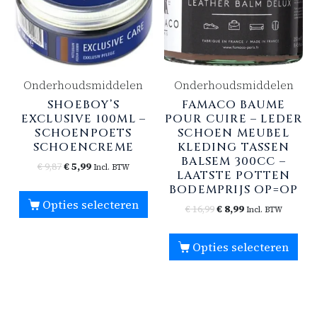
Onderhoudsmiddelen
Onderhoudsmiddelen
SHOEBOY’S
FAMACO BAUME
EXCLUSIVE 100ML –
POUR CUIRE – LEDER
SCHOENPOETS
SCHOEN MEUBEL
SCHOENCREME
KLEDING TASSEN
BALSEM 300CC –
€
9,87
€
5,99
Incl. BTW
LAATSTE POTTEN
BODEMPRIJS OP=OP
Opties selecteren
€
16,99
€
8,99
Incl. BTW
Opties selecteren