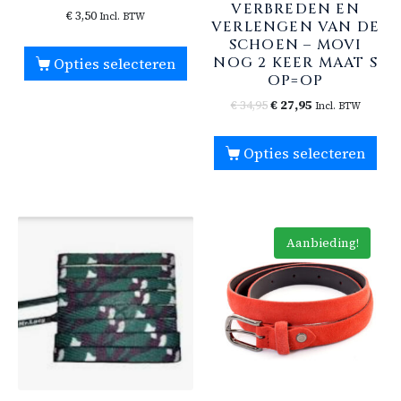
VERBREDEN EN
€
3,50
Incl. BTW
VERLENGEN VAN DE
SCHOEN – MOVI
NOG 2 KEER MAAT S
Opties selecteren
OP=OP
€
34,95
€
27,95
Incl. BTW
Opties selecteren
Aanbieding!