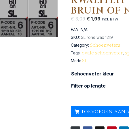
KWALITEIT
BRUIN OF 
€
3,09
€
1,99
Incl. BTW
EAN:
N/A
SKU:
SL rond wax 1219
Schoenveters
Category:
ovale schoenveter
s
Tags:
,
SL
Merk:
Schoenveter kleur
Filter op lengte
TOEVOEGEN AAN 