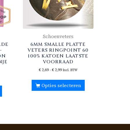
Schoenveters
RDE
6MM SMALLE PLATTE
–
VETERS RINGPOINT 60
ON
100% KATOEN LAATSTE
NJE
VOORRAAD
€
2,69
-
€
2,99
Incl. BTW
Opties selecteren