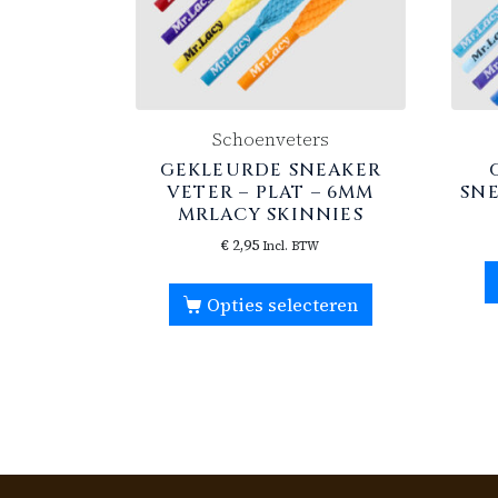
Schoenveters
GEKLEURDE SNEAKER
VETER – PLAT – 6MM
SN
MRLACY SKINNIES
€
2,95
Incl. BTW
Opties selecteren