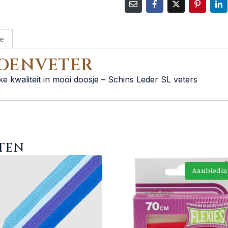
e
OENVETER
ke kwaliteit in mooi doosje – Schins Leder SL veters
TEN
Aanbiedin