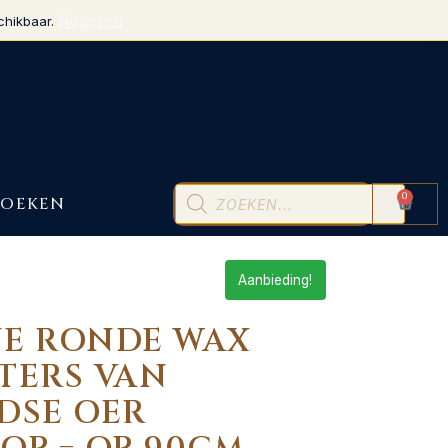
Negeren
chikbaar.
0
BOEKEN
Aanbieding!
E RONDE WAX
TERS VAN
DSE OER