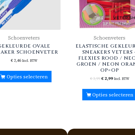
Schoenveters
Schoenveters
GEKLEURDE OVALE
ELASTISCHE GEKLEU
EAKER SCHOENVETER
SNEAKERS VETERS 
FLEXIES ROOD / NE
€
2,46
Incl. BTW
GROEN / NEON ORA
OP=OP
Opties selecteren
€
3,99
€
2,99
Incl. BTW
Opties selecteren