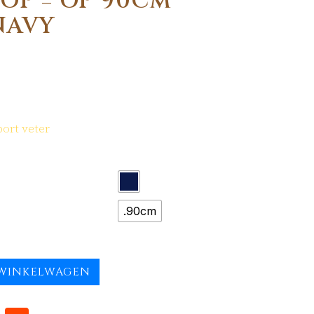
 OP = OP 90CM
NAVY
port veter
.90cm
WINKELWAGEN