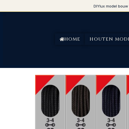
DIYlux model bouw 
HOME
HOUTEN MOD