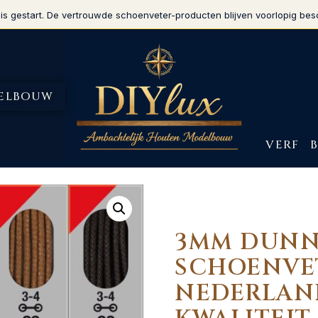
is gestart. De vertrouwde schoenveter-producten blijven voorlopig bes
ELBOUW
VERF
3MM DUNN
SCHOENVE
NEDERLAN