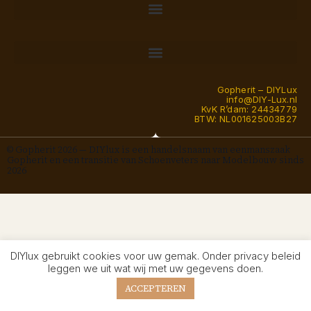
Gopherit – DIYLux
info@DIY-Lux.nl
KvK R’dam: 24434779
BTW: NL001625003B27
© Gopherit 2026 — DIYlux is een handelsnaam van eenmanszaak
Gopherit en een transitie van Schoenveters naar Modelbouw sinds
2026
DIYlux gebruikt cookies voor uw gemak. Onder privacy beleid
leggen we uit wat wij met uw gegevens doen.
ACCEPTEREN