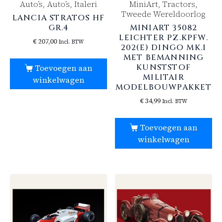
Auto’s, Auto’s, Italeri
MiniArt, Tractors,
Tweede Wereldoorlog
LANCIA STRATOS HF
GR.4
MINIART 35082
LEICHTER PZ.KPFW.
€
207,00
Incl. BTW
202(E) DINGO MK.I
MET BEMANNING
KUNSTSTOF
Toevoegen aan
MILITAIR
winkelwagen
MODELBOUWPAKKET
€
34,99
Incl. BTW
Toevoegen aan
winkelwagen