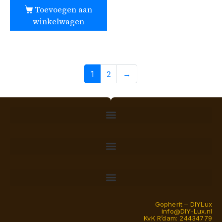
Toevoegen aan
winkelwagen
2
→
1
Gopherit – DIYLux
info@DIY-Lux.nl
KvK R’dam: 24434779