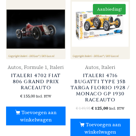
Aanbieding!
Autos, Formule 1, Italeri
Autos, Italeri
ITALERI 4702 FIAT
ITALERI 4716
806 GRAND PRIX
BUGATTI TYPE 35B
RACEAUTO
TARGA FLORIO 1928 /
MONACO GP 1930
€
155,00
Incl. BTW
RACEAUTO
€
149,95
€
125,00
Incl. BTW
Toevoegen aan
winkelwagen
Toevoegen aan
winkelwagen