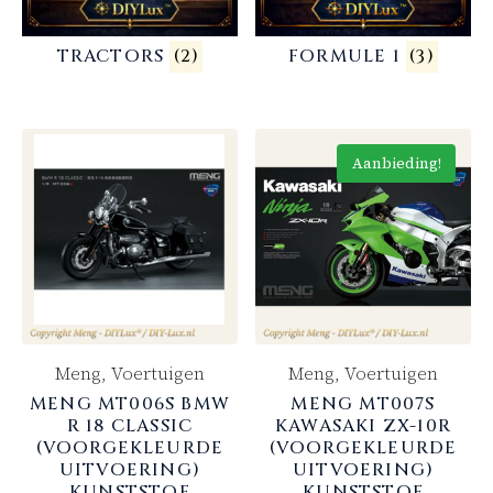
TRACTORS
(2)
FORMULE 1
(3)
Aanbieding!
Meng, Voertuigen
Meng, Voertuigen
MENG MT006S BMW
MENG MT007S
R 18 CLASSIC
KAWASAKI ZX-10R
(VOORGEKLEURDE
(VOORGEKLEURDE
UITVOERING)
UITVOERING)
KUNSTSTOF
KUNSTSTOF