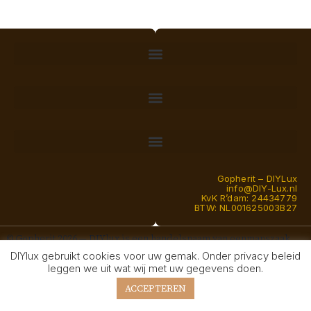
Gopherit – DIYLux
info@DIY-Lux.nl
KvK R’dam: 24434779
BTW: NL001625003B27
© Gopherit 2026 — DIYlux is een handelsnaam van eenmanszaak
Gopherit en een transitie van Schoenveters naar Modelbouw sinds
DIYlux gebruikt cookies voor uw gemak. Onder privacy beleid
2026
leggen we uit wat wij met uw gegevens doen.
ACCEPTEREN