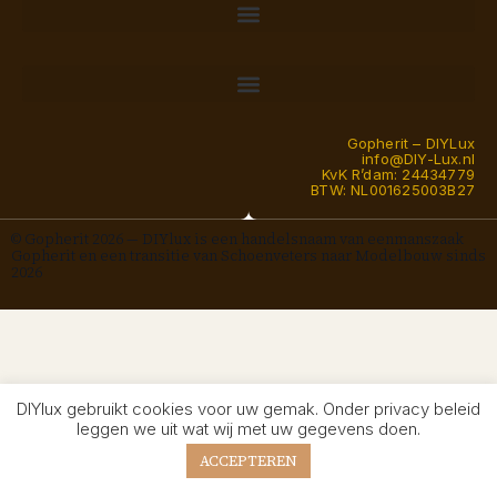
Gopherit – DIYLux
info@DIY-Lux.nl
KvK R’dam: 24434779
BTW: NL001625003B27
© Gopherit 2026 — DIYlux is een handelsnaam van eenmanszaak
Gopherit en een transitie van Schoenveters naar Modelbouw sinds
2026
DIYlux gebruikt cookies voor uw gemak. Onder privacy beleid
leggen we uit wat wij met uw gegevens doen.
ACCEPTEREN