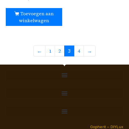
Toevoegen aan
winkelwagen
←
1
2
4
→
3
Gopherit – DIYLux