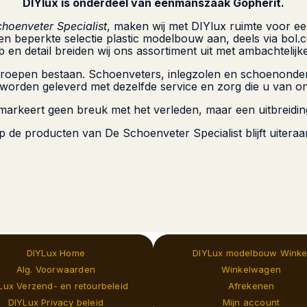
DIYlux is onderdeel van eenmanszaak Gopherit.
hoenveter Specialist
, maken wij met DIYlux ruimte voor ee
beperkte selectie plastic modelbouw aan, deels via bol.co
en detail breiden wij ons assortiment uit met ambachtelij
ctgroepen bestaan. Schoenveters, inlegzolen en schoenond
 worden geleverd met dezelfde service en zorg die u van o
markeert geen breuk met het verleden, maar een uitbreidin
p de producten van De Schoenveter Specialist blijft uiteraa
DIYLux Home
DIYLux modelbouw Winke
Alg. Voorwaarden
Winkelwagen
Lux Verzend- en retourbeleid
Afrekenen
DIYLux Privacy beleid
Mijn account