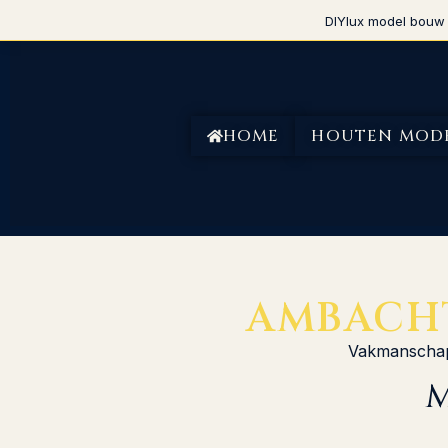
DIYlux model bouw 
HOME
HOUTEN MOD
AMBACH
Vakmanschap,