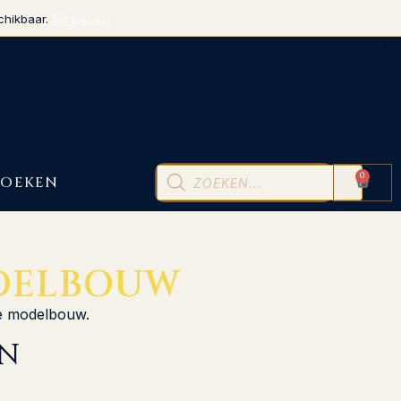
Negeren
chikbaar.
0
BOEKEN
DELBOUW
ke modelbouw.
N