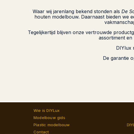
Waar wij jarenlang bekend stonden als
De Sc
houten modelbouw. Daarnaast bieden we een 
vakmanschap 
Tegelijkertijd blijven onze vertrouwde produ
assortiment en
DIYlux 
De garantie o
Wie is DIYLux
Modelbouw gids
Plastic modelbouw
DIY
Contact