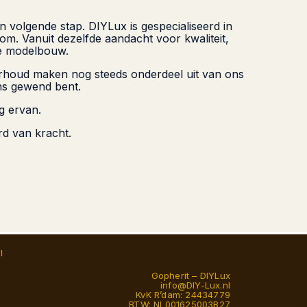
n volgende stap. DIYLux is gespecialiseerd in
m. Vanuit dezelfde aandacht voor kwaliteit,
ke modelbouw.
erhoud maken nog steeds onderdeel uit van ons
ns gewend bent.
g ervan.
rd van kracht.
l
Gopherit – DIYLux
info@DIY-Lux.nl
KvK R’dam: 24434779
BTW: NL001625003B27